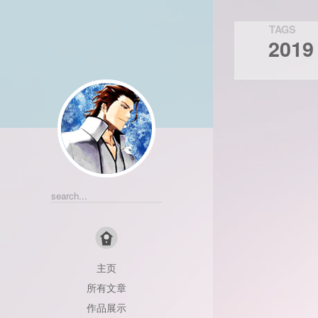
TAGS
2019
主页
Apache
Apicloud
所有文章
Blender
C++
CCLo
作品展示
CORS
CSLoader
E