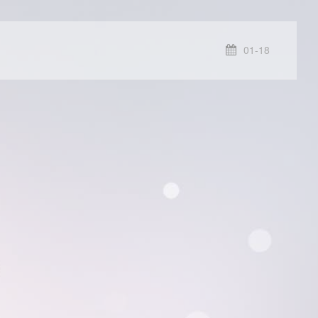
01-18
,上班
ml5, C