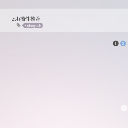
zsh插件推荐
ohmyzsh
1
2
一个兴趣使然的程序员 上海
Hexo
GitHub
MOxFIVE
g
族,27岁. 熟练掌握Nodejs, Ht
Tailchat
S6
Sharp, Unity技术