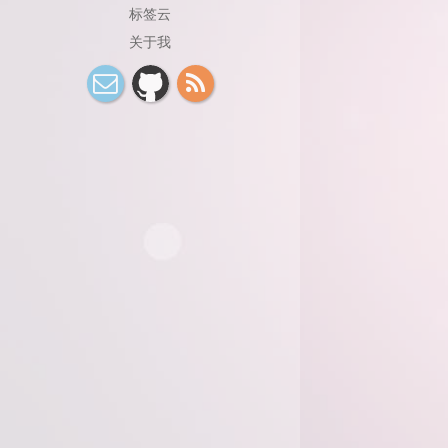
标签云
GMT
Garfish
Github
关于我
Github Action
HTML
HTML5
HTTPS
LINK1104
Linux
M
MikuMikuCombat
MySQ
NSURL
NodeJS
OOM Killer
PHP
Re
React Query
ReactNativ
Ref
SQL
SSL
Session
Shader
Snowpack
Steam
S
TRPG
TRPG Engine
Tailchat
TexturePacker
Ubuntu 18.04
Unicode
Unity
Unreal
Vue
Webpack
Weex