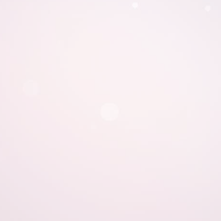
MD
L
act
e
wap