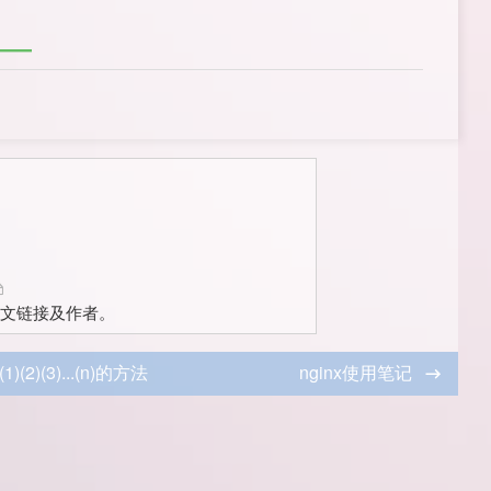
文链接及作者。
3)...(n)的方法
nginx使用笔记