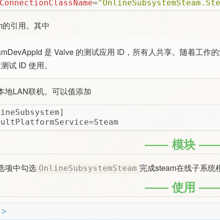
ConnectionClassName
=
"OnlineSubsystemSteam.St
am的引用。其中
teamDevAppId 是 Valve 的测试应用 ID，所有人共享。随着
测试 ID 使用。
本地LAN联机。可以值添加
lineSubsystem]
aultPlatformService
=Steam
模块
选项中勾选
完成steam在线子系
OnlineSubsystemSteam
使用