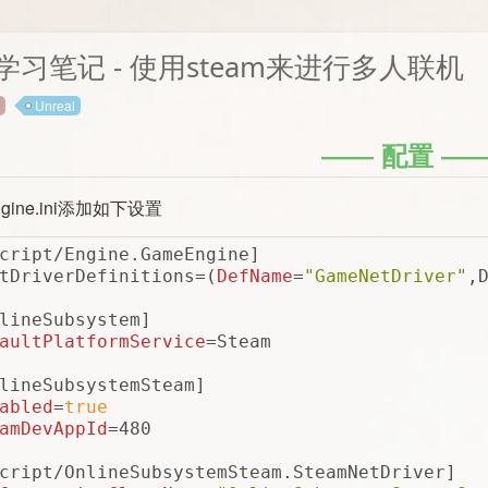
al学习笔记 - 使用steam来进行多人联机
Unreal
配置
Engine.ini添加如下设置
cript/Engine.GameEngine]
tDriverDefinitions=(
DefName
=
"GameNetDriver"
,
lineSubsystem]
aultPlatformService
=Steam
lineSubsystemSteam]
abled
=
true
amDevAppId
=480
cript/OnlineSubsystemSteam.SteamNetDriver]