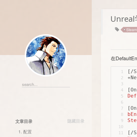
Unre
Steam
在Default
[/S
1
+Ne
2
3
[On
4
Def
5
6
[On
7
bEn
8
Ste
9
文章目录
10
1.
配置
[/S
11