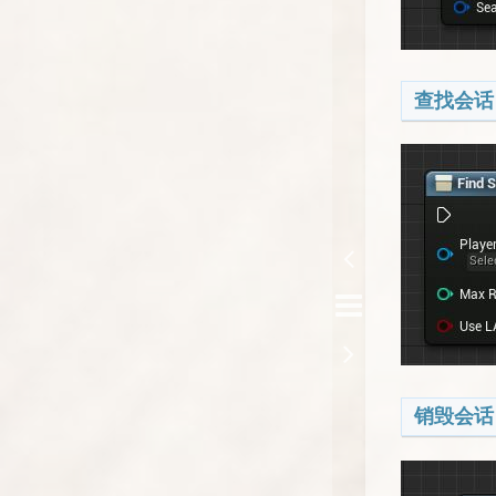
查找会话
销毁会话