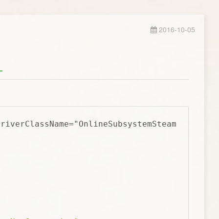
2016-10-05
DriverClassName="OnlineSubsystemSteam.SteamNe