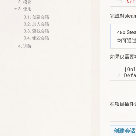
2.
模块
Net
12
3.
使用
完成对ste
3.1.
创建会话
3.2.
加入会话
3.3.
查找会话
480 S
3.4.
销毁会话
均可通过
4.
进阶
如果仅需要
[On
1
Def
2
在项目插件
创建会话