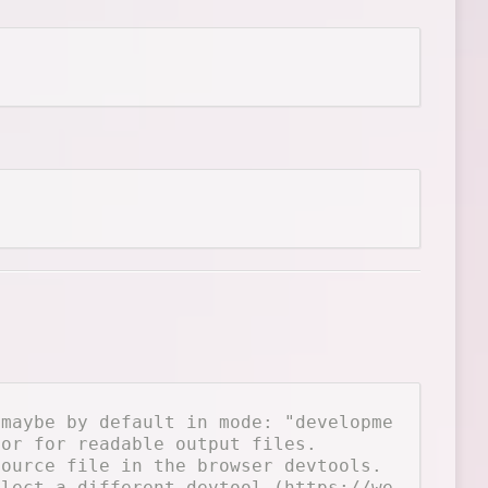
(maybe by default in mode: "development").
nor for readable output files.
source file in the browser devtools.
elect a different devtool (https://webpack.js