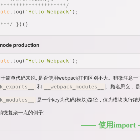
**********************/
sole
.log(
'Hello Webpack'
);
****/
 })()
mode production
sole
.log(
"Hello Webpack"
);
对于简单代码来说, 是否使用webpack打包区别不大。稍微注意
和
。顾名思义，
k_exports__
__webpack_modules__
是一个key为代码(模块)路径，值为模块执行
k_modules__
稍微复杂一点的例子:
使用import
s