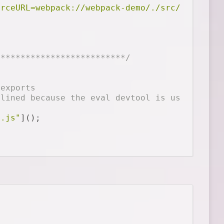
urceURL=webpack://webpack-demo/./src/index.js
**************************/
 exports
nlined because the eval devtool is used.
x.js"
]();