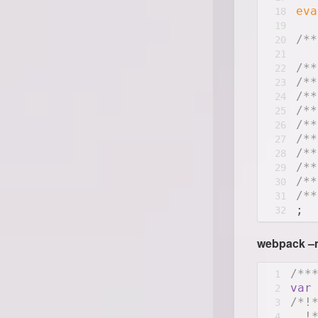
eva
18
19
/**
20
21
/**
22
/**
23
/**
24
/**
25
/**
26
/**
27
/**
28
/**
29
/**
30
/**
31
;
32
webpack –
/**
1
var
2
/*!
3
  !
4