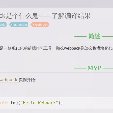
pack是个什么鬼——了解编译结果
njs
esmodule
webpack
简述
是一款现代化的前端打包工具，那么webpack是怎么将模块化
MVP
实例开始:
webpack
s
sole
.log(
"Hello Webpack"
);