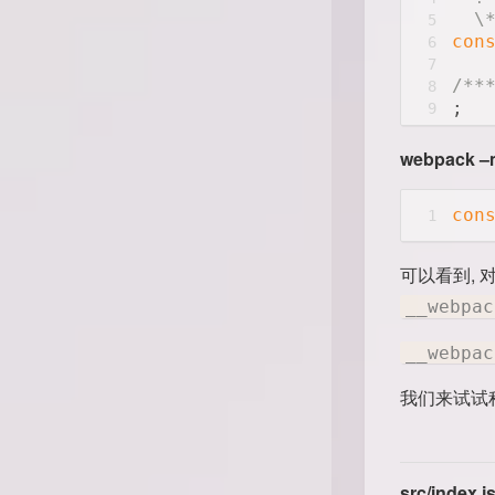
  \
5
con
6
7
/**
8
;
9
webpack –
con
1
可以看到, 
__webpac
__webpac
我们来试试
src/index.j