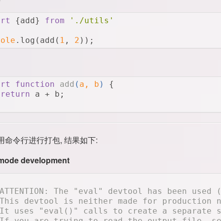
ort
 {add} 
from
'./utils'
sole
.log(add(
1
, 
2
));
ort
function
add
(
a, b
) 
{
return
 a + b;
命令行进行打包, 结果如下:
mode development
ATTENTION: The "eval" devtool has been used 
This devtool is neither made for production 
It uses "eval()" calls to create a separate 
If you are trying to read the output file, s