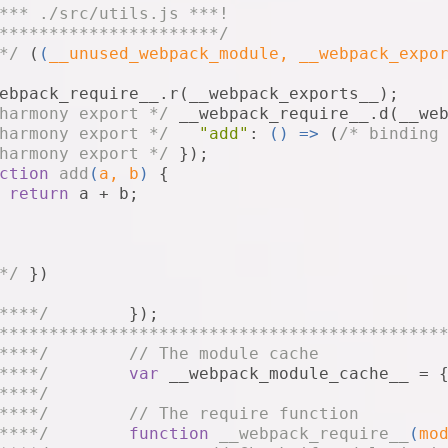
****/
 		};
*** ./src/utils.js ***!
****/
**********************/
****/
// Execute the module f
*/
 (
(
__unused_webpack_module, __webpack_expo
****/
 		__webpack_modules__[mod
****/
ebpack_require__.r(__webpack_exports__);
****/
// Return the exports o
harmony export */
 __webpack_require__.d(__we
****/
return
module
.exports;
harmony export */
"add"
: 
() =>
 (
/* binding
****/
 	}
harmony export */
 });
****/
ction
add
(
a, b
) 
{
********************************************
return
 a + b;
****/
/* webpack/runtime/define prope
****/
 	(
() =>
 {
****/
// define getter functi
****/
 		__webpack_require__.d =
*/
 })
****/
for
(
var
 key 
in
 
****/
if
(__we
****/
 	});
****/
********************************************
****/
 				}
****/
// The module cache
****/
 			}
****/
var
 __webpack_module_cache__ = 
****/
 		};
****/
****/
 	})();
****/
// The require function
****/
****/
function
__webpack_require__
(
mo
****/
/* webpack/runtime/hasOwnProper