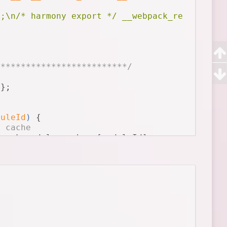
);\n/* harmony export */ __webpack_require__.
**************************/
{};
duleId
) 
{
n cache
bpack_module_cache__[moduleId];
defined
) {
dule.exports;
(and put it into the cache)
module_cache__[moduleId] = {
 needed
aded needed