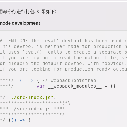
命令行进行打包, 结果如下:
mode development
ATTENTION: The "eval" devtool has been used 
This devtool is neither made for production 
It uses "eval()" calls to create a separate 
If you are trying to read the output file, s
or disable the default devtool with "devtool
If you are looking for production-ready outp
****/
 (
() =>
 { 
// webpackBootstrap
****/
var
 __webpack_modules__ = ({
*/
"./src/index.js"
:
**********************!*\
*** ./src/index.js ***!
**********************/
*/
 (
() =>
 {