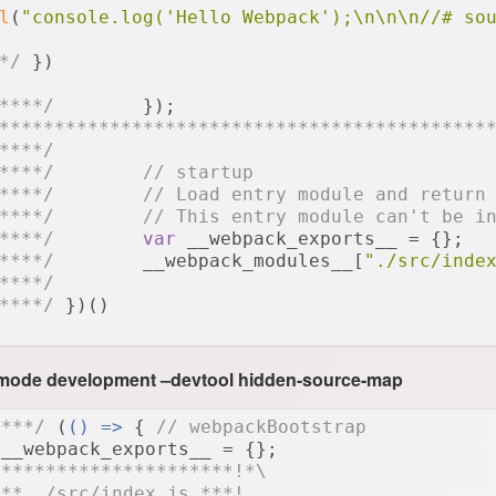
l
(
"console.log('Hello Webpack');\n\n\n//# so
*/
 })
****/
 	});
********************************************
****/
****/
// startup
****/
// Load entry module and return
****/
// This entry module can't be i
****/
var
 __webpack_exports__ = {};
****/
 	__webpack_modules__[
"./src/inde
****/
****/
 })()
mode development –devtool hidden-source-map
****/
 (
() =>
 { 
// webpackBootstrap
 __webpack_exports__ = {};
**********************!*\
*** ./src/index.js ***!