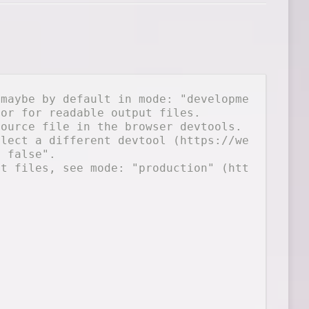
(maybe by default in mode: "development").
nor for readable output files.
source file in the browser devtools.
elect a different devtool (https://webpack.js
: false".
ut files, see mode: "production" (https://web