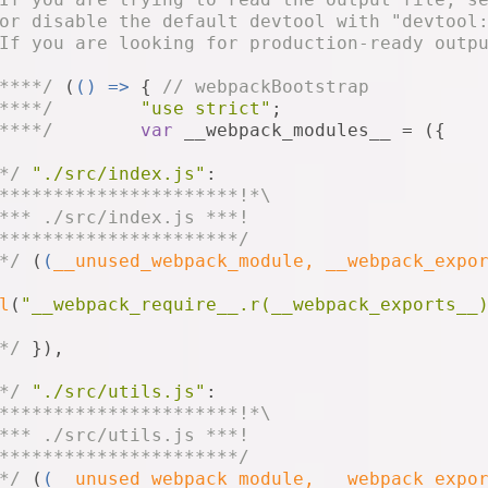
or disable the default devtool with "devtool
If you are looking for production-ready outp
****/
 (
() =>
 { 
// webpackBootstrap
****/
"use strict"
;
****/
var
 __webpack_modules__ = ({
*/
"./src/index.js"
:
**********************!*\
*** ./src/index.js ***!
**********************/
*/
 (
(
__unused_webpack_module, __webpack_expo
l
(
"__webpack_require__.r(__webpack_exports__
*/
 }),
*/
"./src/utils.js"
:
**********************!*\
*** ./src/utils.js ***!
**********************/
*/
 (
(
__unused_webpack_module, __webpack_expo