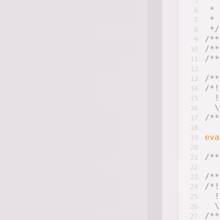
 * 
6
 * 
7
 */
8
/**
9
/**
10
/**
11
12
/**
13
/*!
14
  !
15
  \
16
/**
17
18
eva
19
20
/**
21
22
/**
23
/*!
24
  !
25
  \
26
/**
27