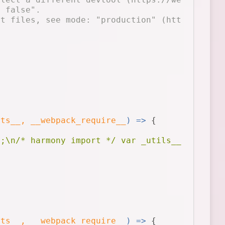
: false".
ut files, see mode: "production" (https://web
rts__, __webpack_require__
) =>
 {
);\n/* harmony import */ var _utils__WEBPACK_
rts__, __webpack_require__
) =>
 {