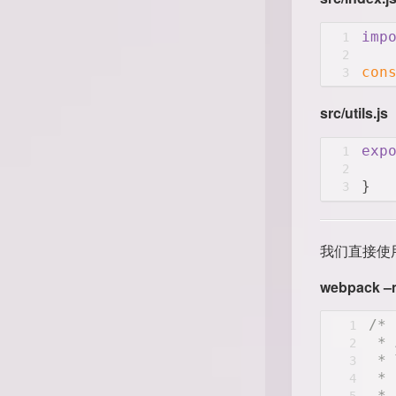
imp
1
2
con
3
src/utils.js
exp
1
2
}
3
我们直接使用
webpack –
/*
1
 * 
2
 * 
3
 * 
4
 * 
5