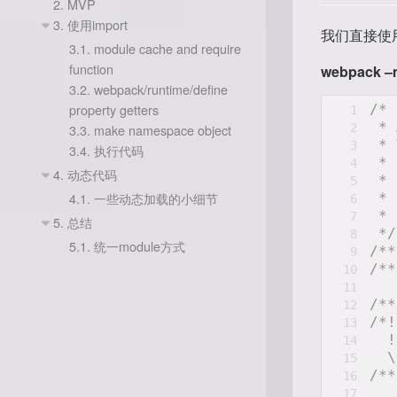
2.
MVP
3.
使用import
我们直接使用
3.1.
module cache and require
function
webpack –
3.2.
webpack/runtime/define
property getters
/*
1
 * 
2
3.3.
make namespace object
 * 
3
3.4.
执行代码
 * 
4
4.
动态代码
 * 
5
4.1.
一些动态加载的小细节
 * 
6
 * 
7
5.
总结
 */
8
5.1.
统一module方式
/**
9
/**
10
11
/**
12
/*!
13
  !
14
  \
15
/**
16
17