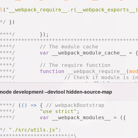
l
(
"__webpack_require__.r(__webpack_exports__
*/
 })
****/
 	});
********************************************
****/
// The module cache
****/
var
 __webpack_module_cache__ = 
****/
****/
// The require function
****/
function
__webpack_require__
(
mo
****/
// Check if module is i
****/
var
 cachedModule = __we
****/
if
 (cachedModule !== 
un
mode development –devtool hidden-source-map
****/
return
 cachedMo
****/
 		}
****/
 (
() =>
 { 
// webpackBootstrap
****/
// Create a new module 
****/
"use strict"
;
****/
var
module
 = __webpack_
****/
var
 __webpack_modules__ = ({
****/
// no module.id
****/
// no module.lo
*/
"./src/utils.js"
:
****/
exports
: {}
**********************!*\