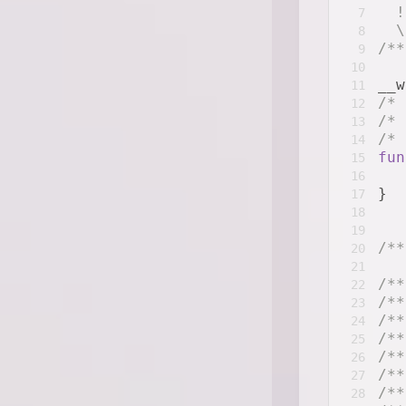
/**
50
  !
7
/**
51
  \
8
/**
52
/**
9
/**
53
10
/**
54
__w
11
/**
55
/* 
12
/**
56
/* 
13
/**
57
/* 
14
/**
58
fun
15
/**
59
16
/**
60
}
17
/**
61
18
/**
62
19
/**
63
/**
20
/**
64
21
/**
65
/**
22
/**
66
/**
23
/**
67
/**
24
/**
68
/**
25
/**
69
/**
26
/**
70
/**
27
/**
71
/**
28
/**
72