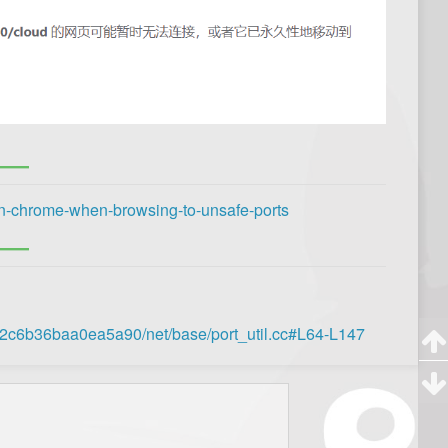
-on-chrome-when-browsing-to-unsafe-ports
2c6b36baa0ea5a90/net/base/port_util.cc#L64-L147