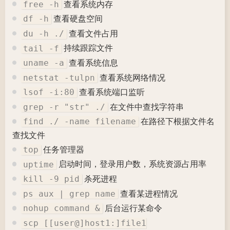
查看系统内存
free -h
查看硬盘空间
df -h
查看文件占用
du -h ./
持续跟踪文件
tail -f
查看系统信息
uname -a
查看系统网络情况
netstat -tulpn
查看系统端口监听
lsof -i:80
在文件中查找字符串
grep -r "str" ./
在路径下根据文件名
find ./ -name filename
查找文件
任务管理器
top
启动时间，登录用户数，系统资源占用率
uptime
杀死进程
kill -9 pid
查看某进程情况
ps aux | grep name
后台运行某命令
nohup command &
scp [[user@]host1:]file1