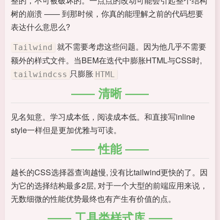
整的，不可被破坏的。一点点的改动可能会引起整个结构
树的崩溃 —— 到那时候，你真的能理解之前的代码想要
表达什么意思么?
就不需要考虑这些问题。因为他几乎不需要
Tailwind
额外的样式文件。当BEM在迭代中膨胀HTML与CSS时,
只膨胀
tailwindcss
HTML
清晰
见名知意。学习成本低，阅读成本低。和直接写inline
style一样但是更加优雅与可读。
性能
越长的CSS选择器查询越慢, 没有比tailwind更快的了。因
为它的选择结构最多2层, 对于一个大型的前端应用来说，
无数细微的性能优势最终也有产生有价值的点。
工具类样式库