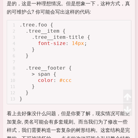
是的，这是一种理想情况。但是想象一下，这种方式，真
的可维护么? 你可能会写出这样的代码:
.tree
.foo
 {
1
.tree__item
 {
2
.tree__item-title
 {
3
font-size
: 
14px
;
4
    }
5
  }
6
7
.tree__footer
 {
8
    > 
span
 {
9
color
: 
#ccc
10
    }
11
  }
12
}
13
看上去好像没什么问题，但是你要了解，现实情况可能更
加复杂, 类名可能会有多套规则。而当我们为了修改一些
样式，我们需要构造一套复杂的树形结构。这套结构是完