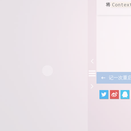
将
Contex
记一次重