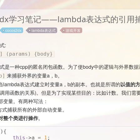
s2dx学习笔记——lambda表达式的引用
cocos2dx
lambda表达式
游戏开发
式:
] (params) {body}
表达式是一种cpp的匿名闭包函数。为了使body中的逻辑与外界
来捕获外界的变量a，b。
b]
lambda表达式建立时变量a，b的副本。也就是所谓的
以值的
与调用函数的关系)。但是为了实现某些目的：比如计数。我们需要
部变量。有两种写法：
的方式捕获所有的外部自动变量。
对整个类进行操作
。
一个兴趣使然的程序员 上海
Hexo
GitHub
MOxFIVE
g
族,27岁. 熟练掌握Nodejs, Ht
Tailchat
(){
S6
Sharp, Unity技术
this
->a = 
1
;