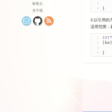
标签云
GMT
Garfish
Github
3
}
4
关于我
Github Action
HTML
HTML5
HTTPS
2.以引用
LINK1104
Linux
M
适用范围：
MikuMikuCombat
MySQ
int
1
NSURL
NodeJS
[&a
2
OOM Killer
PHP
Re
3
}
React Query
ReactNativ
4
Ref
SQL
SSL
Session
Shader
Snowpack
Steam
S
TRPG
TRPG Engine
Tailchat
TexturePacker
Ubuntu 18.04
Unicode
Unity
Unreal
Vue
Webpack
Weex