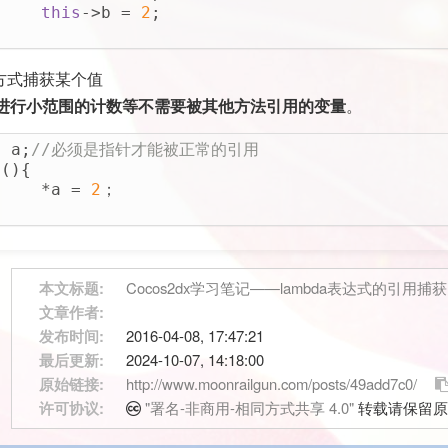
this
->b = 
2
;
的方式捕获某个值
MD
进行小范围的计数等不需要被其他方法引用的变量
。
L
* a;
//必须是指针才能被正常的引用
](){
act
	*a = 
2
；
e
本文标题:
Cocos2dx学习笔记——lambda表达式的引用捕获
wap
文章作者:
发布时间:
2016-04-08, 17:47:21
最后更新:
2024-10-07, 14:18:00
原始链接:
http://www.moonrailgun.com/posts/49add7c0/
许可协议:
"署名-非商用-相同方式共享 4.0"
转载请保留原