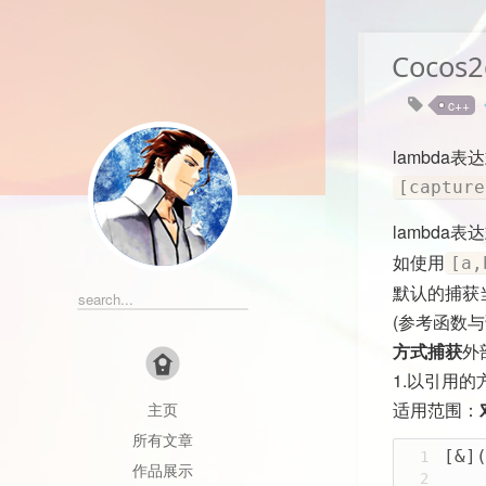
Coco
c++
lambda表达
[capture
lambda
如使用
[a,
默认的捕获当
(参考函数
方式捕获
外
1.以引用
适用范围：
主页
Apache
Apicloud
所有文章
Blender
C++
CCLo
[&]
1
作品展示
CORS
CSLoader
E
2