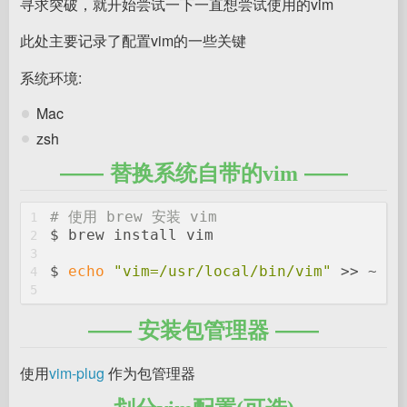
寻求突破，就开始尝试一下一直想尝试使用的vim
此处主要记录了配置vim的一些关键
系统环境:
Mac
zsh
替换系统自带的vim
# 使用 brew 安装 vim
1
$ brew install vim
2
3
$ 
echo
"vim=/usr/local/bin/vim"
 >> ~/.z
4
5
安装包管理器
使用
vim-plug
作为包管理器