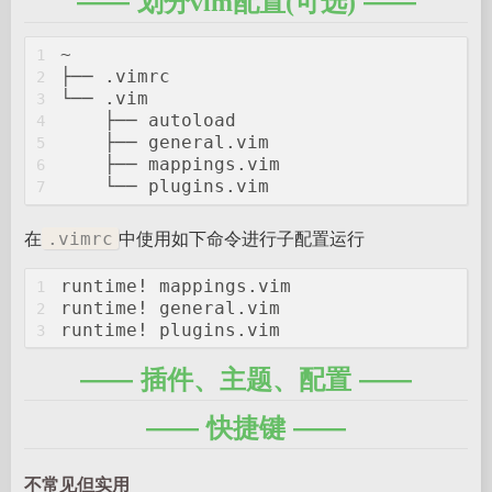
划分vim配置(可选)
~
1
├── 
.vimrc
2
└── 
.vim
3
    ├── 
autoload
4
    ├── 
general
.vim
5
    ├── 
mappings
.vim
6
    └── 
plugins
.vim
7
在
中使用如下命令进行子配置运行
.vimrc
runtime
! 
mappings
.vim
1
runtime
! 
general
.vim
2
runtime
! 
plugins
.vim
3
插件、主题、配置
快捷键
不常见但实用