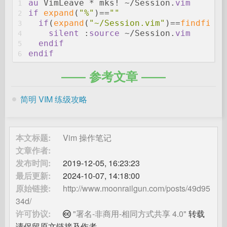
au
 VimLeave * mks! ~/Session.
vim
1
if
expand
(
"%"
)==
""
2
if
(
expand
(
"~/Session.vim"
)==
findfile
(
3
silent
 :
source
 ~/Session.
vim
4
endif
5
endif
6
参考文章
简明 VIM 练级攻略
本文标题:
Vim 操作笔记
文章作者:
发布时间:
2019-12-05, 16:23:23
最后更新:
2024-10-07, 14:18:00
原始链接:
http://www.moonrailgun.com/posts/49d95
34d/
许可协议:
"署名-非商用-相同方式共享 4.0"
转载
请保留原文链接及作者。