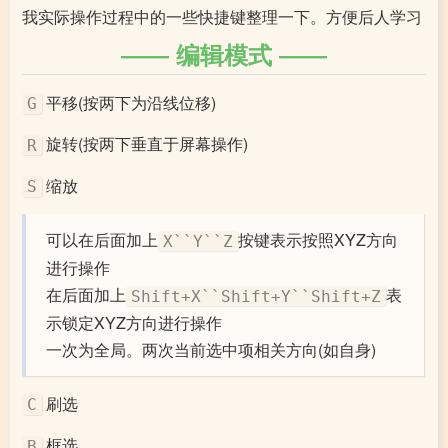
我实际操作过程中的一些快捷键整理一下。方便后人学习
编辑模式
平移(按两下为沿线位移)
G
旋转(按两下垂直于屏幕操作)
R
缩放
S
可以在后面加上
按键表示按照XYZ方向
X``Y``Z
进行操作
在后面加上
表
Shift+X``Shift+Y``Shift+Z
示锁定XYZ方向进行操作
一次为全局。两次当前选中项相关方向(如自身)
刷选
C
框选
B