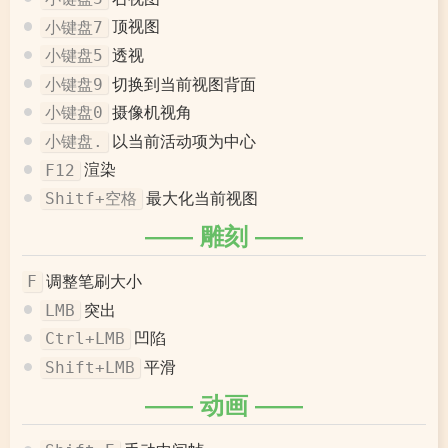
顶视图
小键盘7
透视
小键盘5
切换到当前视图背面
小键盘9
摄像机视角
小键盘0
以当前活动项为中心
小键盘.
渲染
F12
最大化当前视图
Shitf+空格
雕刻
调整笔刷大小
F
突出
LMB
凹陷
Ctrl+LMB
平滑
Shift+LMB
动画