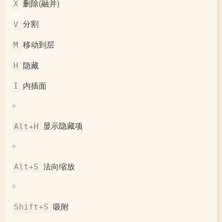
删除(融并)
X
分割
V
移动到层
M
隐藏
H
内插面
I
显示隐藏项
Alt+H
法向缩放
Alt+S
吸附
Shift+S