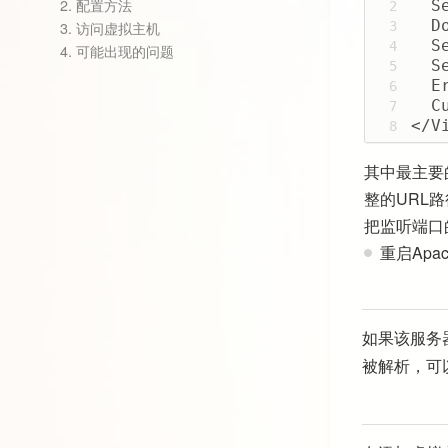
2.
配置方法
  S
2
  D
3.
访问虚拟主机
3
  S
4
4.
可能出现的问题
  S
5
  E
6
  C
7
</V
8
其中最主要
整的URL
把监听端口
重启Apa
如果该服务
被解析，可