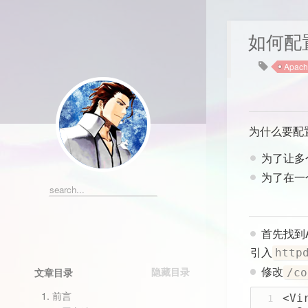
如何配置
Apach
为什么要配
为了让多
为了在一
首先找到A
引入
http
修改
文章目录
/co
1.
前言
<Vi
1