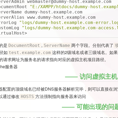
erverAdmin webmaster@dummy-host
.example
.com
ocumentRoot 
"E:/XAMPP/htdocs/dummy-host.examp
erverName dummy-host
.example
.com
erverAlias www
.dummy-host
.example
.com
rrorLog 
"logs/dummy-host.example.com-error.lo
ustomLog 
"logs/dummy-host.example.com-access.
irtualHost>
的是
,
两个字段。分别代表了
DocumentRoot
ServerName
路径如
这样的2级域名或者三级域名。如
test.example.com
的请求网址为服务名的请求指向对应的虚拟主机项目路径。
che服务器
访问虚拟主机
器配置的顶级域名已经被DNS服务器解析完毕，则可以直接在浏
以通过修改
方法强制指向服务器来访问
HOSTS
可能出现的问