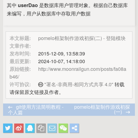
if
 (err && err.code === 
10
42
其中
userDao
是数据库用户管理对象。根据自己数据库
                res.send({
code
: 
501
});
43
来编写，用户从数据库中存取用户数据
            } 
else
 {
44
                res.send({
code
: 
500
});
45
            }
46
        } 
else
 {
47
本文标题:
pomelo框架制作游戏初探(二) - 登陆模块
console
.log(
'A new user wa
48
文章作者:
            res.send({
code
: 
200
, 
token
49
        }
发布时间:
2015-12-09, 13:58:39
50
    });
51
最后更新:
2024-10-07, 14:18:00
});
52
原始链接:
http://www.moonrailgun.com/posts/fa08a
b46/
许可协议:
"署名-非商用-相同方式共享 4.0"
转载
请保留原文链接及作者。
git使用方法简明教程 -
pomelo框架制作游戏初探
(一)
个人篇