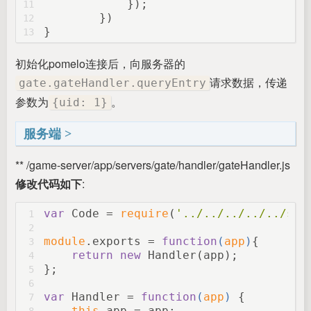
	    });
11
	})
12
}
13
初始化pomelo连接后，向服务器的
请求数据，传递
gate.gateHandler.queryEntry
参数为
。
{uid: 1}
服务端
** /game-server/app/servers/gate/handler/gateHandler.js
修改代码如下
:
var
 Code = 
require
(
'../../../../../sha
1
2
module
.exports = 
function
(
app
)
{
3
return
new
 Handler(app);
4
};
5
6
var
 Handler = 
function
(
app
) 
{
7
this
.app = app;
8