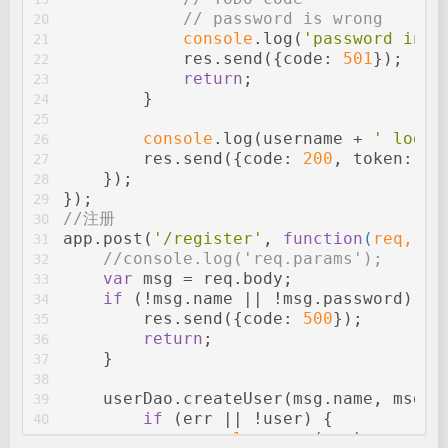
// password is wrong
20
console
.log(
'password inco
21
            res.send({
code
: 
501
});
22
return
;
23
        }
24
25
console
.log(username + 
' login
26
        res.send({
code
: 
200
, 
token
: To
27
    });
28
});
29
//注册
30
app.post(
'/register'
, 
function
(
req, re
31
//console.log('req.params');
32
var
 msg = req.body;
33
if
 (!msg.name || !msg.password) {
34
        res.send({
code
: 
500
});
35
return
;
36
    }
37
38
    userDao.createUser(msg.name, msg.p
39
if
 (err || !user) {
40
console
.error(err);
41