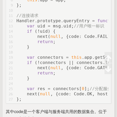
};
9
10
//连接请求
11
Handler.prototype.queryEntry = 
functio
12
var
 uid = msg.uid;
//用户唯一标识
13
if
 (!uid) {
14
        next(
null
, {
code
: Code.FAIL});
15
return
;
16
    }
17
18
var
 connectors = 
this
.app.getServe
19
if
 (!connectors || connectors.leng
20
        next(
null
, {
code
: Code.GATE.FA
21
return
;
22
    }
23
24
var
 res = connectors[
0
];
//分配服务器
25
    next(
null
, {
code
: Code.OK, 
host
: r
26
};
27
其中code是一个客户端与服务端共用的数据集合。位于