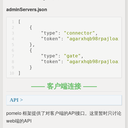
adminServers.json
[
1
    {
2
"type"
: 
"connector"
,
3
"token"
: 
"agarxhqb98rpajloaxn3
4
    },
5
    {
6
"type"
: 
"gate"
,
7
"token"
: 
"agarxhqb98rpajloaxn3
8
    }
9
]
10
客户端连接
API
pomelo 框架提供了对客户端的API接口。这里暂时只讨论
web端的API