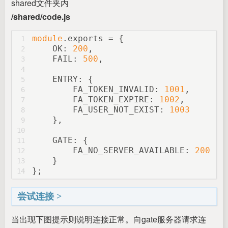
shared文件夹内
/shared/code.js
module
.exports = {
1
    OK: 
200
,
2
    FAIL: 
500
,
3
4
    ENTRY: {
5
        FA_TOKEN_INVALID: 
1001
,
6
        FA_TOKEN_EXPIRE: 
1002
,
7
        FA_USER_NOT_EXIST: 
1003
8
    },
9
10
    GATE: {
11
        FA_NO_SERVER_AVAILABLE: 
2001
12
    }
13
};
14
尝试连接
当出现下图提示则说明连接正常。向gate服务器请求连