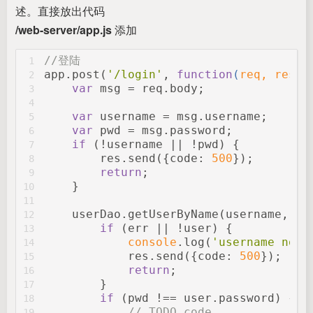
述。直接放出代码
/web-server/app.js
添加
//登陆
1
app.post(
'/login'
, 
function
(
req, res
) 
2
var
 msg = req.body;
3
4
var
 username = msg.username;
5
var
 pwd = msg.password;
6
if
 (!username || !pwd) {
7
        res.send({
code
: 
500
});
8
return
;
9
    }
10
11
    userDao.getUserByName(username, 
fu
12
if
 (err || !user) {
13
console
.log(
'username not 
14
            res.send({
code
: 
500
});
15
return
;
16
        }
17
if
 (pwd !== user.password) {
18
// TODO code
19