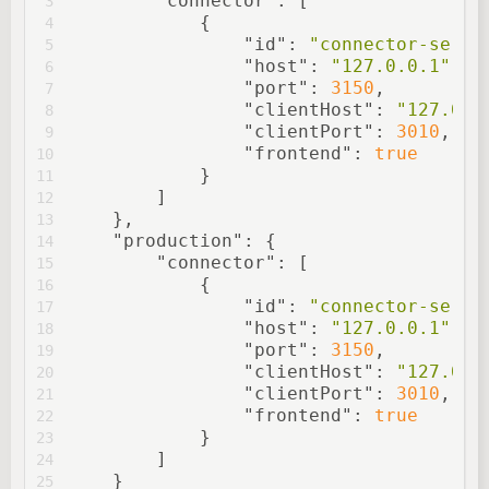
"connector"
: [
3
            {
4
"id"
: 
"connector-serve
5
"host"
: 
"127.0.0.1"
,
6
"port"
: 
3150
,
7
"clientHost"
: 
"127.0.0
8
"clientPort"
: 
3010
,
9
"frontend"
: 
true
10
            }
11
        ]
12
    },
13
"production"
: {
14
"connector"
: [
15
            {
16
"id"
: 
"connector-serve
17
"host"
: 
"127.0.0.1"
,
18
"port"
: 
3150
,
19
"clientHost"
: 
"127.0.0
20
"clientPort"
: 
3010
,
21
"frontend"
: 
true
22
            }
23
        ]
24
    }
25