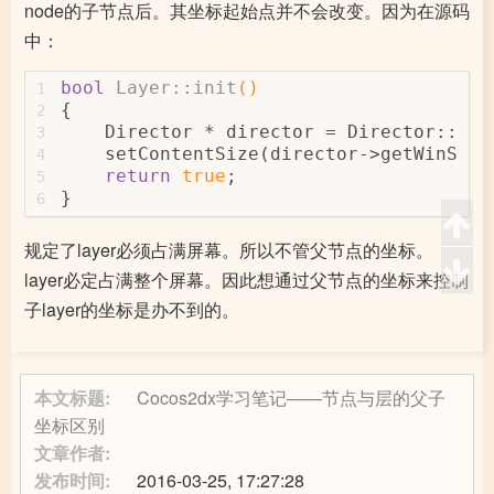
node的子节点后。其坐标起始点并不会改变。因为在源码
中：
bool
Layer::init
()
1
{
2
    Director * director = Director::get
3
    setContentSize(director->getWinSize
4
return
true
;
5
}
6
规定了layer必须占满屏幕。所以不管父节点的坐标。
layer必定占满整个屏幕。因此想通过父节点的坐标来控制
子layer的坐标是办不到的。
本文标题:
Cocos2dx学习笔记——节点与层的父子
坐标区别
文章作者:
发布时间:
2016-03-25, 17:27:28