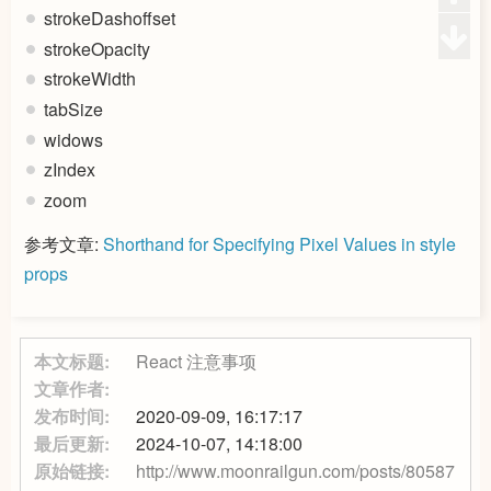
strokeDashoffset
strokeOpacity
strokeWidth
tabSize
widows
zIndex
zoom
参考文章:
Shorthand for Specifying Pixel Values in style
props
本文标题:
React 注意事项
文章作者:
发布时间:
2020-09-09, 16:17:17
最后更新:
2024-10-07, 14:18:00
原始链接:
http://www.moonrailgun.com/posts/80587