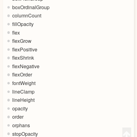
boxOrdinalGroup
columnCount
fillOpacity
flex
flexGrow
flexPositive
flexShrink
flexNegative
flexOrder
fontWeight
lineClamp
lineHeight
opacity
order
orphans
stopOpacity