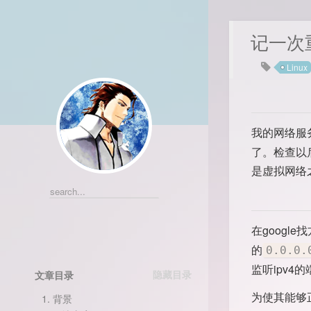
记一次
Linux
我的网络服务
了。检查以
是虚拟网络
在googl
的
0.0.0.
监听ipv4
文章目录
为使其能够
1.
背景