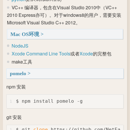
VC++ 编译器，包含在Visual Studio 2010中（VC++
2010 Express亦可）。对于windows8的用户，需要安装
Microsoft Visual Studio C++ 2012。
Mac OS环境
NodeJS
Xcode Command Line Tools
或者
Xcode
的完整包
make工具
pomelo
npm 安装
$ npm install pomelo -g
1
git 安装
$ git 
clone
 https://github.com/NetEase/
1