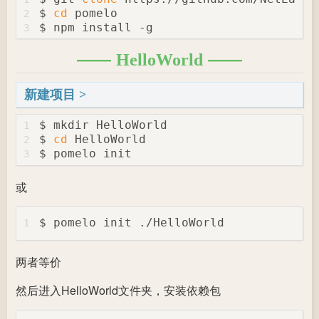
$ 
cd
 pomelo
2
$ npm install -g
3
HelloWorld
新建项目
$ mkdir HelloWorld
1
$ 
cd
 HelloWorld
2
$ pomelo init
3
或
$ pomelo init ./HelloWorld
1
两者等价
然后进入HelloWorld文件夹，安装依赖包