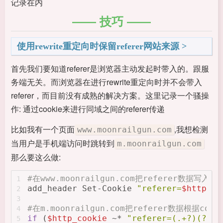
记录在内
技巧
使用rewrite重定向时保留referer网站来源
首先我们要知道referer是浏览器主动发起时带入的。跟服
务端无关。而浏览器在进行rewrite重定向时并不会带入
referer，而目前没有成熟的解决方案。这里记录一个骚操
作: 通过cookie来进行同域之间的referer传递
比如我有一个页面
,我想检测
www.moonrailgun.com
当用户是手机端访问时跳转到
m.moonrailgun.com
那么要这么做:
#在www.moonrailgun.com把referer数据写入coo
1
add_header Set-Cookie 
"referer=
$http_re
2
3
#在m.moonrailgun.com把referer数据根据co
4
if
 (
$http_cookie
 ~* 
"referer=(.+?)(?=;|
5